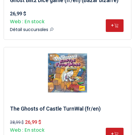
Ghost Blitz Dice game (fr/en) (Bazar bizarre)
26,99 $
Web : En stock
+
Détail succursales
The Ghosts of Castle TurnWal (fr/en)
26,99 $
38,99 $
Web : En stock
+