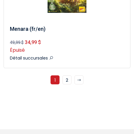
Menara (fr/en)
34,99 $
49,99 $
Épuisé
Détail succursales
1
2