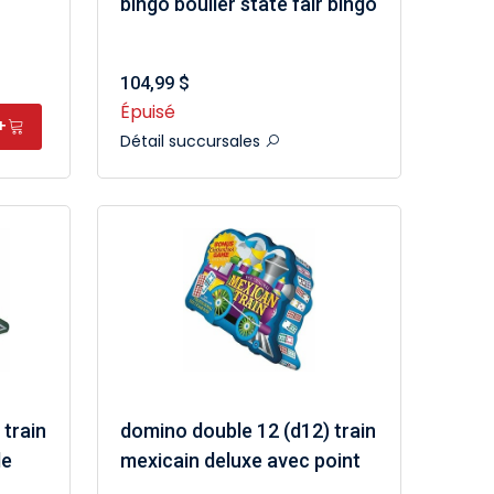
bingo boulier state fair bingo
104,99 $
Épuisé
+
Détail succursales
 train
domino double 12 (d12) train
de
mexicain deluxe avec point