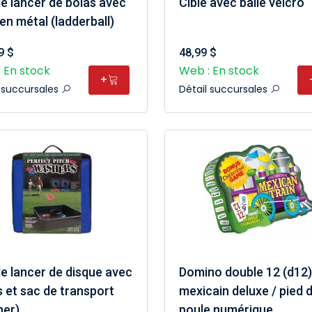
e lancer de bolas avec
Cible avec balle velcro
 en métal (ladderball)
9 $
48,99 $
 En stock
Web : En stock
+
l succursales
Détail succursales
e lancer de disque avec
Domino double 12 (d12)
s et sac de transport
mexicain deluxe / pied 
her)
poule numérique