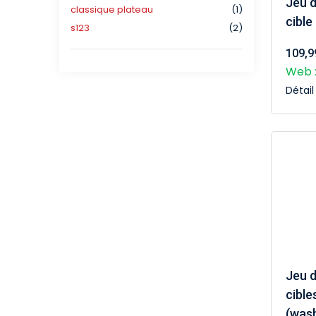
Jeu d
classique plateau
(1)
cible
s123
(2)
109,9
Web :
Détai
Jeu d
cible
(was