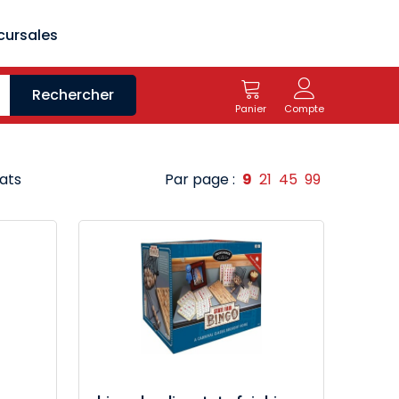
cursales
Rechercher
Panier
Compte
tats
Par page :
9
21
45
99