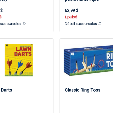
 $
62,99 $
é
Épuisé
l succursales
Détail succursales
 Darts
Classic Ring Toss