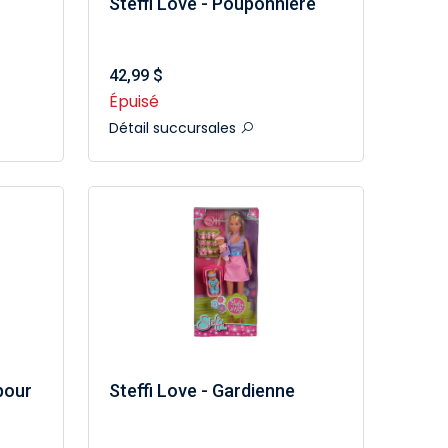
Steffi Love - Pouponnière
42,99 $
Épuisé
Détail succursales
pour
Steffi Love - Gardienne