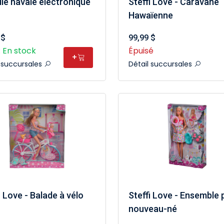
lle navale électronique
Steffi Love - Caravane
Hawaïenne
 $
99,99 $
 En stock
Épuisé
+
l succursales
Détail succursales
i Love - Balade à vélo
Steffi Love - Ensemble 
nouveau-né