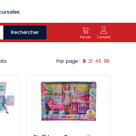
cursales
Rechercher
Panier
Compte
ats
Par page :
9
21
45
99