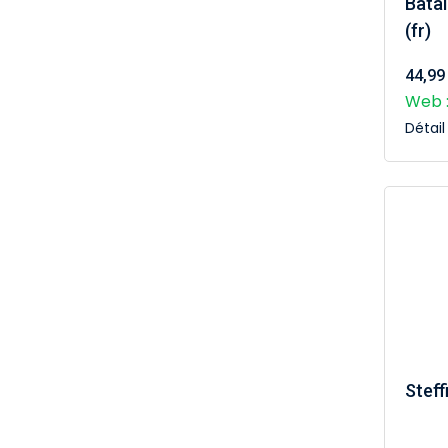
Batai
(fr)
44,99
Web :
Détai
Steff