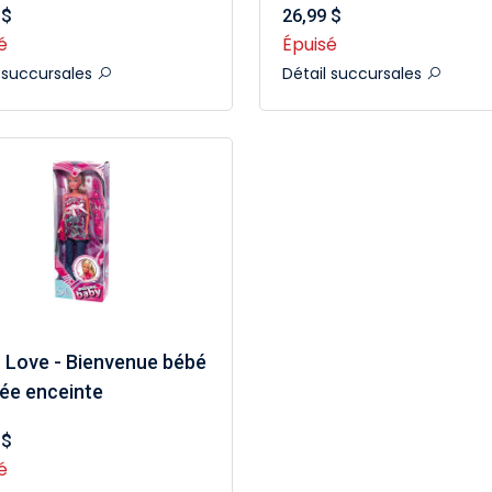
 $
26,99 $
é
Épuisé
l succursales
Détail succursales
i Love - Bienvenue bébé
ée enceinte
 $
é