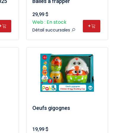
025
Balles à frapper
29,99 $
Web : En stock
+
+
Détail succursales
Oeufs gigognes
19,99 $