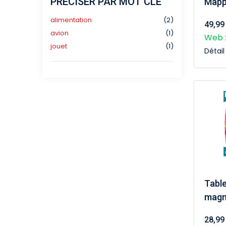
PRÉCISER PAR MOT CLÉ
Mapp
alimentation
(2)
49,99
avion
(1)
Web :
jouet
(1)
Détai
Table
magn
28,99