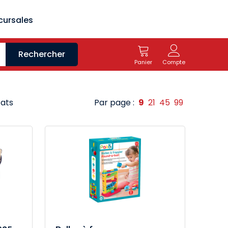
cursales
Rechercher
Panier
Compte
tats
Par page :
9
21
45
99