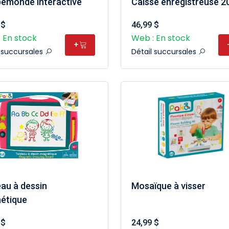
emonde interactive
Caisse enregistreuse 2
 $
46,99 $
 En stock
Web : En stock
+
l succursales
Détail succursales
au à dessin
Mosaïque à visser
étique
 $
24,99 $