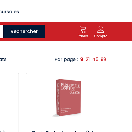
cursales
Rechercher
Panier
Compte
ats
Par page :
9
21
45
99