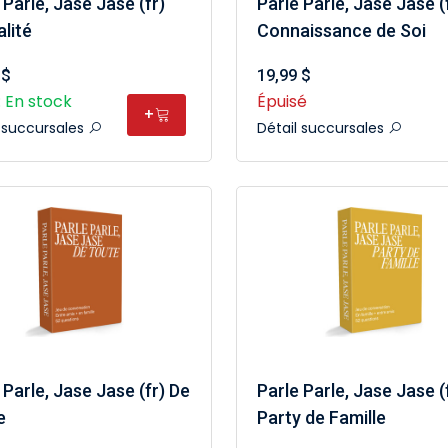
 Parle, Jase Jase (fr)
Parle Parle, Jase Jase (
lité
Connaissance de Soi
 $
19,99 $
 En stock
Épuisé
+
l succursales
Détail succursales
 Parle, Jase Jase (fr) De
Parle Parle, Jase Jase (
e
Party de Famille