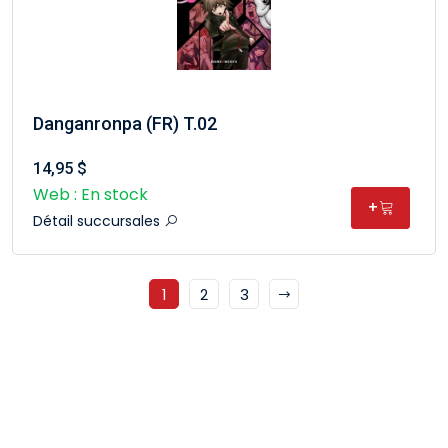
Danganronpa (FR) T.02
14,95 $
Web : En stock
+
Détail succursales
1
2
3