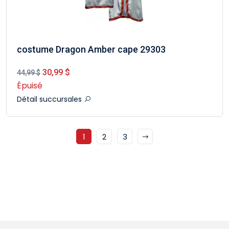
costume Dragon Amber cape 29303
30,99 $
44,99 $
Épuisé
Détail succursales
1
2
3