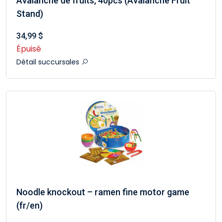
Avalanche de fruits, 40pcs (Avalanche Fruit
Stand)
34,99 $
Épuisé
Détail succursales
Noodle knockout – ramen fine motor game
(fr/en)