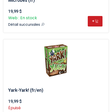
Microbes (fr)
19,99 $
Web : En stock
+
Détail succursales
Yark-Yark! (fr/en)
19,99 $
Épuisé