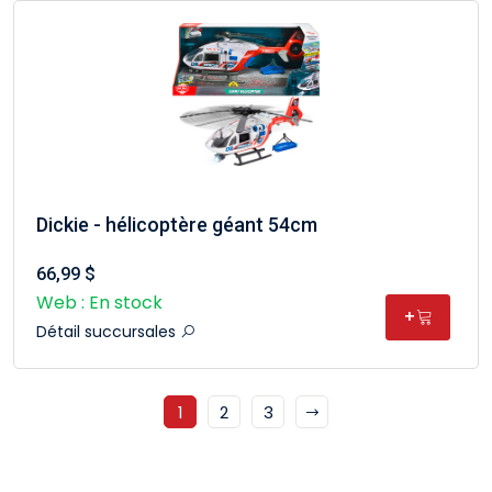
Dickie - hélicoptère géant 54cm
66,99 $
Web : En stock
+
Détail succursales
1
2
3