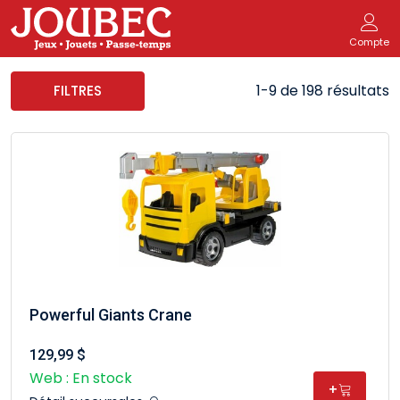
Compte
1-9 de 198 résultats
FILTRES
Powerful Giants Crane
129,99 $
Web : En stock
+