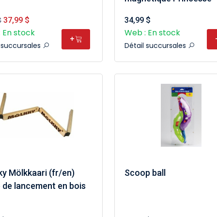
37,99 $
34,99 $
$
 En stock
Web : En stock
+
l succursales
Détail succursales
y Mölkkaari (fr/en)
Scoop ball
 de lancement en bois