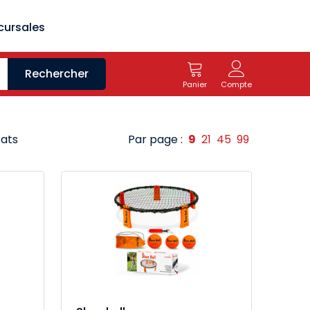
cursales
Rechercher
Panier
Compte
tats
Par page :
9
21
45
99