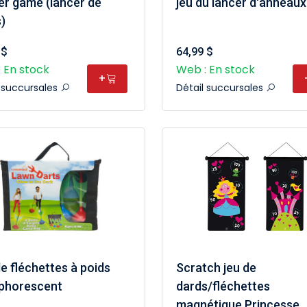
er game (lancer de
jeu du lancer d'anneaux
)
 $
64,99 $
 En stock
Web : En stock
+
l succursales
Détail succursales
e fléchettes à poids
Scratch jeu de
phorescent
dards/fléchettes
magnétique Princesse