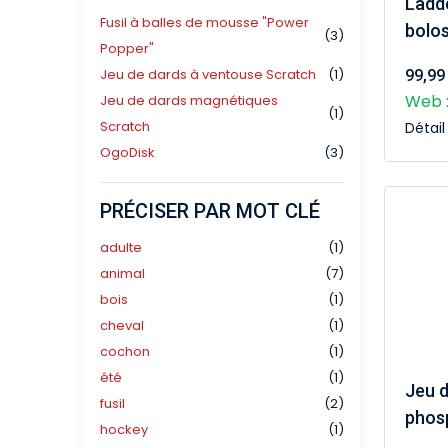
Ladd
Fusil à balles de mousse "Power
bolos
(3)
Popper"
Jeu de dards à ventouse Scratch
(1)
99,99
Web :
Jeu de dards magnétiques
(1)
Scratch
Détai
OgoDisk
(3)
PRÉCISER PAR MOT CLÉ
adulte
(1)
animal
(7)
bois
(1)
cheval
(1)
cochon
(1)
été
(1)
Jeu d
fusil
(2)
phos
hockey
(1)