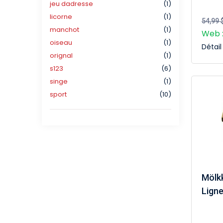
jeu dadresse
(1)
licorne
(1)
54,99 
manchot
(1)
Web :
oiseau
(1)
Détai
orignal
(1)
s123
(6)
singe
(1)
sport
(10)
Mölkk
Ligne