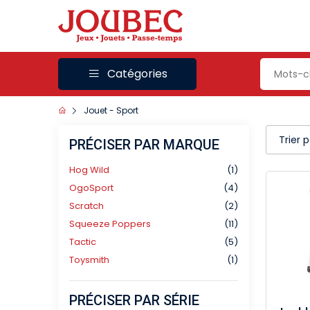
Catégories
Jouet - Sport
Trier 
PRÉCISER PAR MARQUE
Hog Wild
(1)
OgoSport
(4)
Scratch
(2)
Squeeze Poppers
(11)
Tactic
(5)
Toysmith
(1)
PRÉCISER PAR SÉRIE