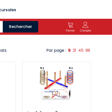
cursales
Rechercher
Panier
Compte
tats
Par page :
9
21
45
99