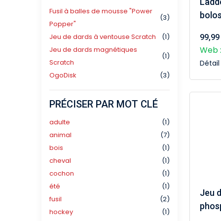
Ladd
Fusil à balles de mousse "Power
bolos
(3)
Popper"
Jeu de dards à ventouse Scratch
(1)
99,99
Web :
Jeu de dards magnétiques
(1)
Scratch
Détai
OgoDisk
(3)
PRÉCISER PAR MOT CLÉ
adulte
(1)
animal
(7)
bois
(1)
cheval
(1)
cochon
(1)
été
(1)
Jeu d
fusil
(2)
phos
hockey
(1)