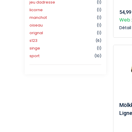
jeu dadresse
(1)
licorne
(1)
54,99
manchot
(1)
Web :
oiseau
(1)
Détai
orignal
(1)
s123
(6)
singe
(1)
sport
(10)
Mölkk
Ligne