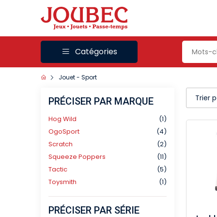
Catégories
Jouet - Sport
Trier 
PRÉCISER PAR MARQUE
Hog Wild
(1)
OgoSport
(4)
Scratch
(2)
Squeeze Poppers
(11)
Tactic
(5)
Toysmith
(1)
PRÉCISER PAR SÉRIE