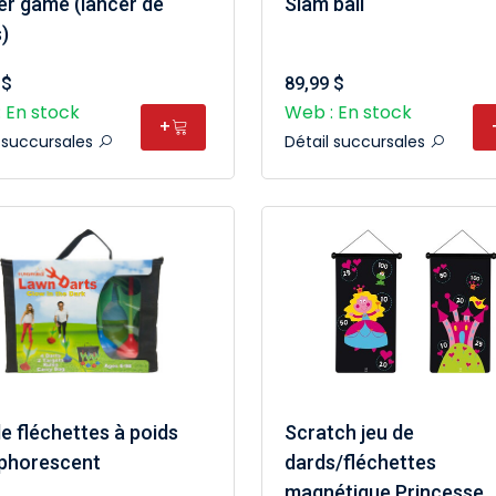
er game (lancer de
Slam ball
)
 $
89,99 $
 En stock
Web : En stock
+
l succursales
Détail succursales
e fléchettes à poids
Scratch jeu de
phorescent
dards/fléchettes
magnétique Princesse