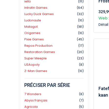
Frost
iello
(111)
Intrafin Games
(64)
329,9
Lucky Duck Games
(32)
Web :
Ludonaute
(10)
Détai
Matagot
(181)
Origames
(10)
Pixie Games
(45)
Repos Production
(17)
Restoration Games
(20)
Super Meeple
(23)
USAopoly
(8)
Z-Man Games
(10)
PRÉCISER PAR SÉRIE
Fatef
7 Wonders
(8)
kaan
Abyss français
(7)
Agricola
(5)