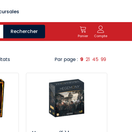
cursales
Rechercher
Panier
Compte
ltats
Par page :
9
21
45
99