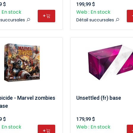
9 $
199,99 $
 En stock
Web : En stock
+
l succursales
Détail succursales
icide - Marvel zombies
Unsettled (fr) base
Base
9 $
179,99 $
 En stock
Web : En stock
+