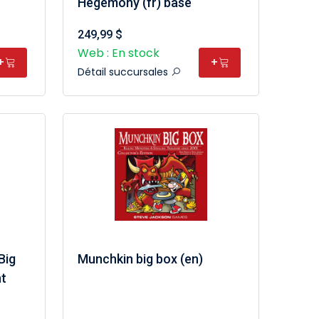
Hegemony (fr) base
249,99 $
Web : En stock
+
+
Détail succursales
Big
Munchkin big box (en)
nt