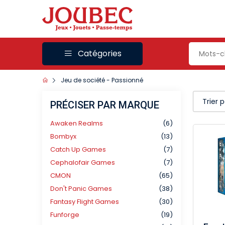
Catégories
Jeu de société - Passionné
Trier 
PRÉCISER PAR MARQUE
Awaken Realms
(6)
Bombyx
(13)
Catch Up Games
(7)
Cephalofair Games
(7)
CMON
(65)
Don't Panic Games
(38)
Fantasy Flight Games
(30)
Funforge
(19)