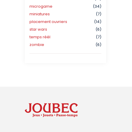
microgame
(34)
miniatures
(7)
placement ouvriers
(14)
star wars
(6)
temps réél
(7)
zombie
(6)