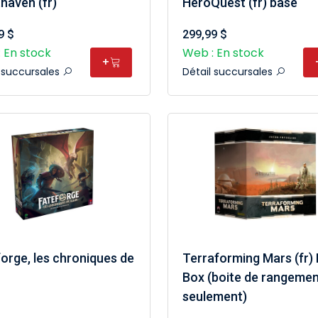
haven (fr)
HeroQuest (fr) base
9 $
299,99 $
 En stock
Web : En stock
+
l succursales
Détail succursales
orge, les chroniques de
Terraforming Mars (fr) 
Box (boite de rangeme
seulement)