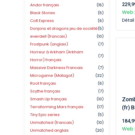
229,9
Andor français
(15)
Web :
Black Stories
(5)
Détai
Colt Express
(6)
Donjons et dragons jeu de société
(5)
everdell (francais)
(10)
Frostpunk (anglais)
(7)
Horreur à Arkham (Arkham
(7)
Horror) français
Massive Darkness Francais
(7)
Microgame (Matagot)
(32)
Root français
(6)
Scythe français
(7)
Smash Up français
(10)
Zomb
Terraforming Mars français
(17)
(fr) 
Tiny Epic series
(5)
184,9
Unmatched (francais)
(10)
Web :
Unmatched anglais
(20)