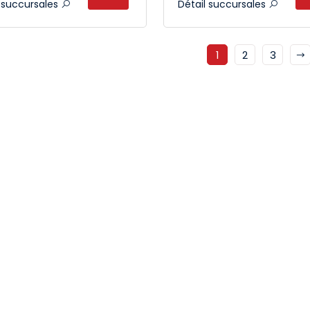
l succursales
Détail succursales
1
2
3