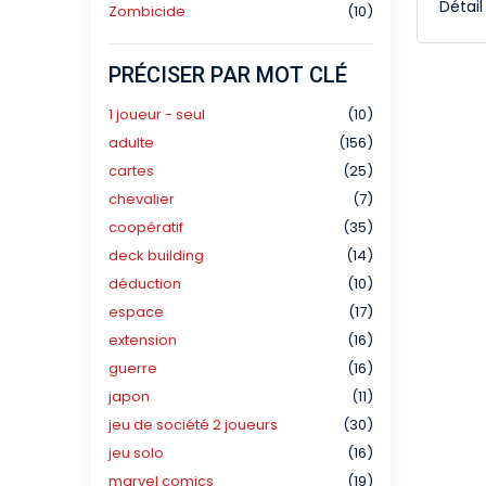
Détai
Zombicide
(10)
PRÉCISER PAR MOT CLÉ
1 joueur - seul
(10)
adulte
(156)
cartes
(25)
chevalier
(7)
coopératif
(35)
deck building
(14)
déduction
(10)
espace
(17)
extension
(16)
guerre
(16)
japon
(11)
jeu de société 2 joueurs
(30)
jeu solo
(16)
marvel comics
(19)