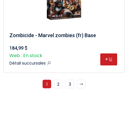
Zombicide - Marvel zombies (fr) Base
184,99 $
Web : En stock
+
Détail succursales
1
2
3