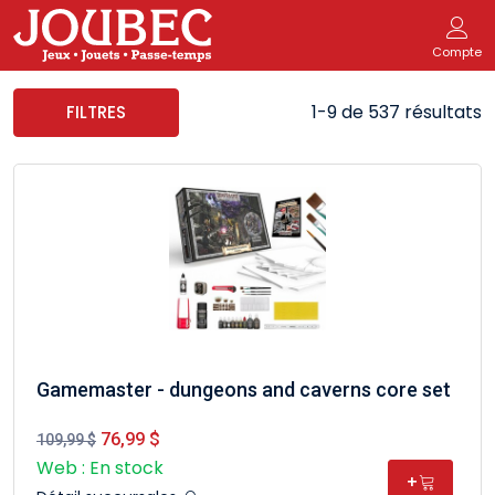
Compte
1-9 de 537 résultats
FILTRES
Gamemaster - dungeons and caverns core set
76,99 $
109,99 $
Web : En stock
+