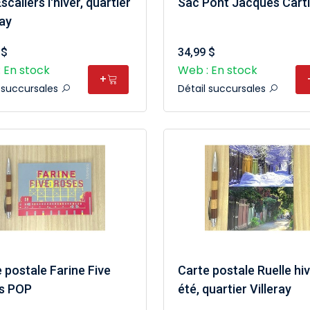
scaliers l'hiver, quartier
Sac Pont Jacques Carti
ray
 $
34,99 $
 En stock
Web : En stock
+
l succursales
Détail succursales
 postale Farine Five
Carte postale Ruelle hi
s POP
été, quartier Villeray