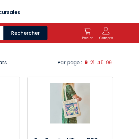
cursales
Rechercher
Panier
Compte
ats
Par page :
9
21
45
99