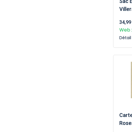
Sac E
Ville
34,99
Web :
Détai
Carte
Rose