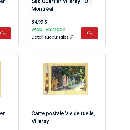
er
Sac Quartier Villeray POP,
Montréal
34,99 $
Web : En stock
+
+
Détail succursales
ver
Carte postale Vie de ruelle,
Villeray