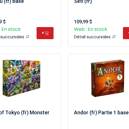
u (fr) Base
Seti (fr)
9 $
109,99 $
 En stock
Web : En stock
+
l succursales
Détail succursales
of Tokyo (fr) Monster
Andor (fr) Partie 1 base