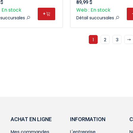
 $
89,99 $
 En stock
Web : En stock
+
l succursales
Détail succursales
1
2
3
ACHAT EN LIGNE
INFORMATION
C
Mes commandes
L'entreprise
N