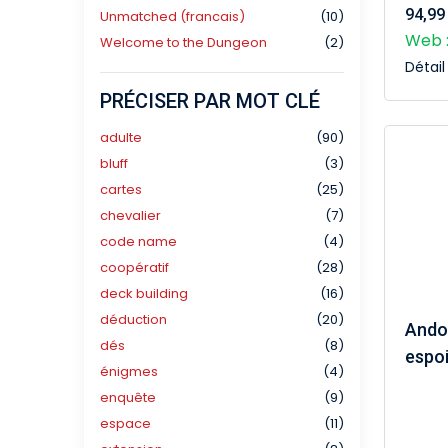
94,99
Unmatched (francais)
(10)
Web :
Welcome to the Dungeon
(2)
Détai
PRÉCISER PAR MOT CLÉ
adulte
(90)
bluff
(3)
cartes
(25)
chevalier
(7)
code name
(4)
coopératif
(28)
deck building
(16)
déduction
(20)
Andor
dés
(8)
espoi
énigmes
(4)
enquête
(9)
espace
(11)