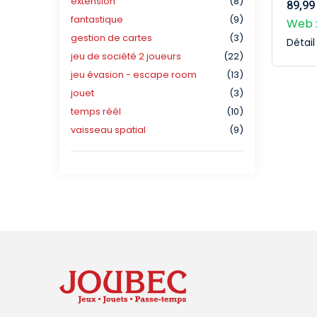
extension
(8)
89,99
fantastique
(9)
Web :
gestion de cartes
(3)
Détai
jeu de société 2 joueurs
(22)
jeu évasion - escape room
(13)
jouet
(3)
temps réél
(10)
vaisseau spatial
(9)