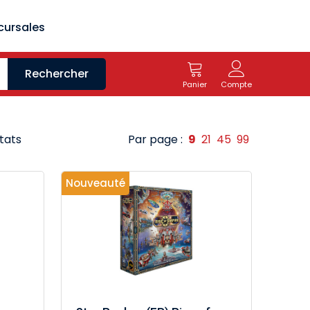
cursales
Rechercher
Panier
Compte
tats
Par page :
9
21
45
99
Nouveauté