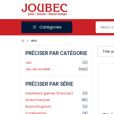
Catégories
iello
Trier 
PRÉCISER PAR CATÉGORIE
Jeu
(2)
Jeu de société
(332)
PRÉCISER PAR SÉRIE
Adventure games (francais)
(3)
Andor français
(15)
Bunny Kingdom
(2)
Codenames
(4)