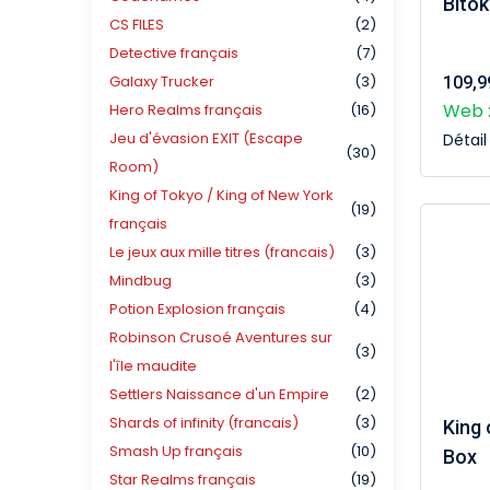
Bitok
CS FILES
(2)
Detective français
(7)
Galaxy Trucker
(3)
109,9
Web :
Hero Realms français
(16)
Jeu d'évasion EXIT (Escape
Détai
(30)
Room)
King of Tokyo / King of New York
(19)
français
Le jeux aux mille titres (francais)
(3)
Mindbug
(3)
Potion Explosion français
(4)
Robinson Crusoé Aventures sur
(3)
l'île maudite
Settlers Naissance d'un Empire
(2)
Shards of infinity (francais)
(3)
King 
Smash Up français
(10)
Box
Star Realms français
(19)