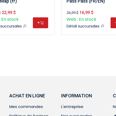
Map (fr)
Pass Pass (FR/EN)
22,99 $
16,99 $
$
26,99 $
 En stock
Web : En stock
+
l succursales
Détail succursales
ACHAT EN LIGNE
INFORMATION
C
Mes commandes
L'entreprise
N
Politique de livraison
Nos succursales