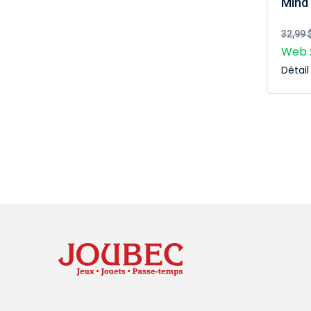
Mind 
32,99 
Web :
Détai