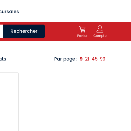
cursales
Rechercher
Panier
Compte
ats
Par page :
9
21
45
99