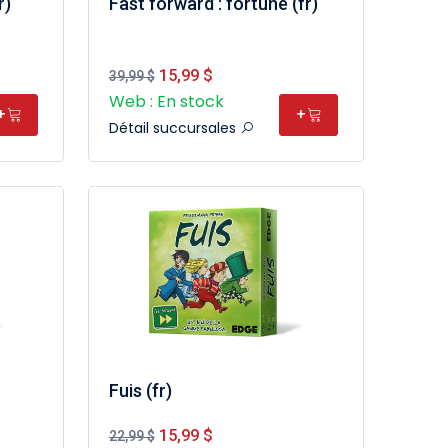
r)
Fast forward : fortune (fr)
15,99 $
39,99 $
Web : En stock
+
+
Détail succursales
Fuis (fr)
15,99 $
22,99 $