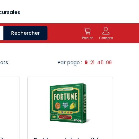
cursales
Rechercher
Panier
Compte
tats
Par page :
9
21
45
99