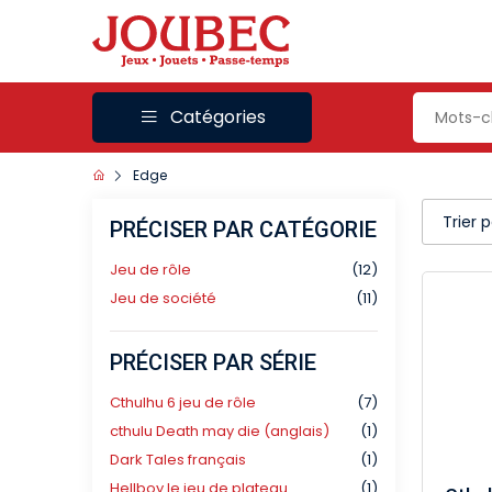
Catégories
Edge
Trier 
PRÉCISER PAR CATÉGORIE
Jeu de rôle
(12)
Jeu de société
(11)
PRÉCISER PAR SÉRIE
Cthulhu 6 jeu de rôle
(7)
cthulu Death may die (anglais)
(1)
Dark Tales français
(1)
Hellboy le jeu de plateau
(1)