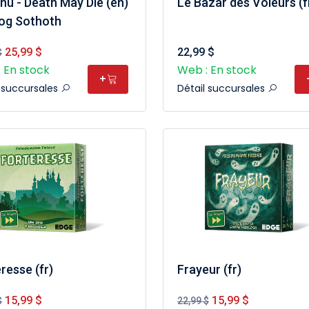
hu - Death May Die (en)
Le Bazar des Voleurs (f
Yog Sothoth
25,99 $
22,99 $
$
 En stock
Web : En stock
+
l succursales
Détail succursales
resse (fr)
Frayeur (fr)
15,99 $
15,99 $
$
22,99 $