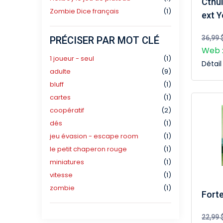
Cthul
Zombie Dice français
(1)
ext 
36,99 
PRÉCISER PAR MOT CLÉ
Web :
1 joueur - seul
(1)
Détai
adulte
(9)
bluff
(1)
cartes
(1)
coopératif
(2)
dés
(1)
jeu évasion - escape room
(1)
le petit chaperon rouge
(1)
miniatures
(1)
vitesse
(1)
zombie
(1)
Forte
22,99 