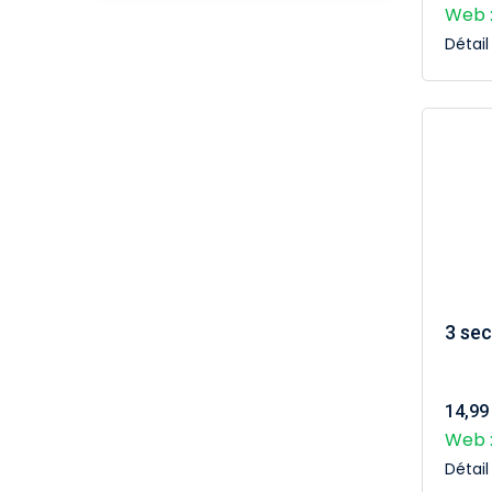
Web :
Détai
3 sec
14,99
Web :
Détai