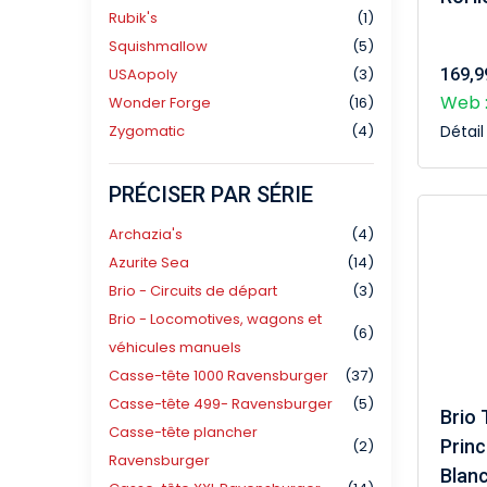
Rubik's
(1)
Squishmallow
(5)
USAopoly
(3)
169,9
Web :
Wonder Forge
(16)
Zygomatic
(4)
Détai
PRÉCISER PAR SÉRIE
Archazia's
(4)
Azurite Sea
(14)
Brio - Circuits de départ
(3)
Brio - Locomotives, wagons et
(6)
véhicules manuels
Casse-tête 1000 Ravensburger
(37)
Casse-tête 499- Ravensburger
(5)
Brio 
Casse-tête plancher
Prin
(2)
Ravensburger
Blan