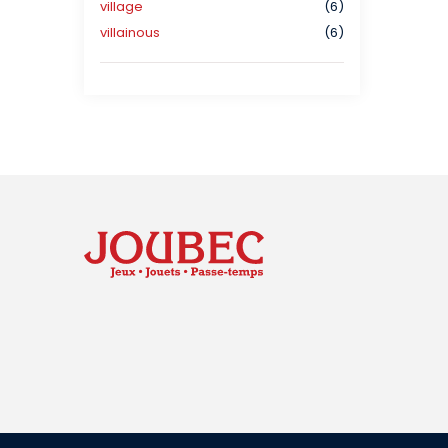
village
(6)
villainous
(6)