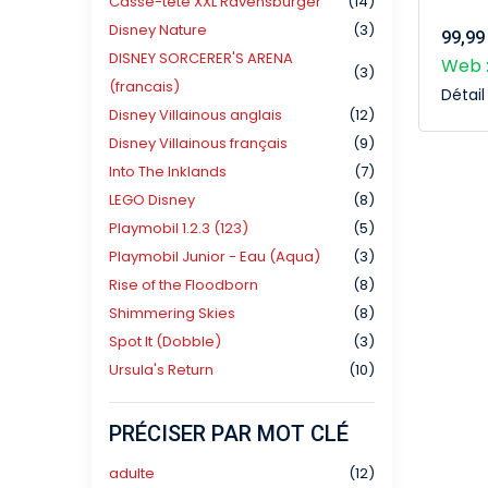
Casse-tête XXL Ravensburger
(14)
Disney Nature
(3)
99,99
DISNEY SORCERER'S ARENA
Web :
(3)
(francais)
Détai
Disney Villainous anglais
(12)
Disney Villainous français
(9)
Into The Inklands
(7)
LEGO Disney
(8)
Playmobil 1.2.3 (123)
(5)
Playmobil Junior - Eau (Aqua)
(3)
Rise of the Floodborn
(8)
Shimmering Skies
(8)
Spot It (Dobble)
(3)
Ursula's Return
(10)
PRÉCISER PAR MOT CLÉ
adulte
(12)