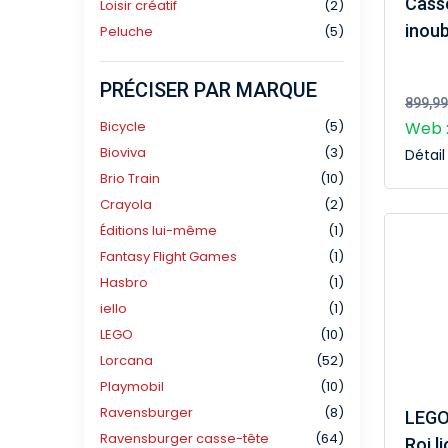
Cass
Loisir créatif
(2)
inou
Peluche
(5)
PRÉCISER PAR MARQUE
899,99
Bicycle
(5)
Web :
Bioviva
(3)
Détai
Brio Train
(10)
Crayola
(2)
Éditions lui-même
(1)
Fantasy Flight Games
(1)
Hasbro
(1)
iello
(1)
LEGO
(10)
Lorcana
(52)
Playmobil
(10)
Ravensburger
(8)
LEGO 
Ravensburger casse-tête
(64)
Roi l