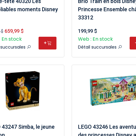
e-tête 40320 Les
Brio Train en bois Disne
bliables moments Disney
Princesse Ensemble ch
33312
659,99 $
199,99 $
 $
 En stock
Web : En stock
+
l succursales
Détail succursales
43247 Simba, le jeune
LEGO 43246 Les aventu
ion
des princesses Disney 