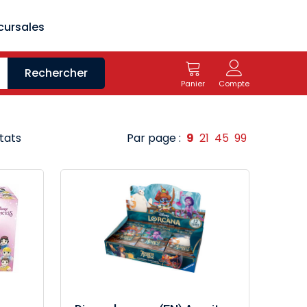
cursales
Rechercher
Panier
Compte
ltats
Par page :
9
21
45
99