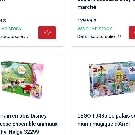
marché
9 $
129,99 $
 En stock
Web : En stock
+
l succursales
Détail succursales
Train en bois Disney
LEGO 10435 Le palais s
cesse Ensemble animaux
marin magique d’Ariel
che-Neige 32299