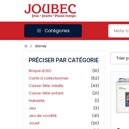
Catégories
disney
Trier 
PRÉCISER PAR CATÉGORIE
Brique LEGO
(10)
Carte à collectionner
(52)
Casse-tête adulte
(43)
Casse-tête enfant
(21)
Habileté
(1)
Jeu
(3)
Jeu de société
(41)
Jouet
(20)