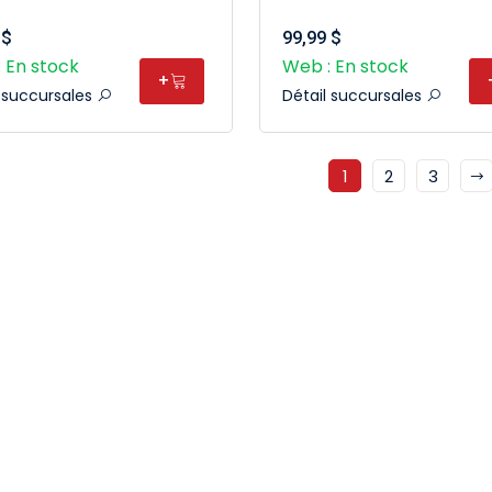
 $
99,99 $
 En stock
Web : En stock
+
l succursales
Détail succursales
1
2
3