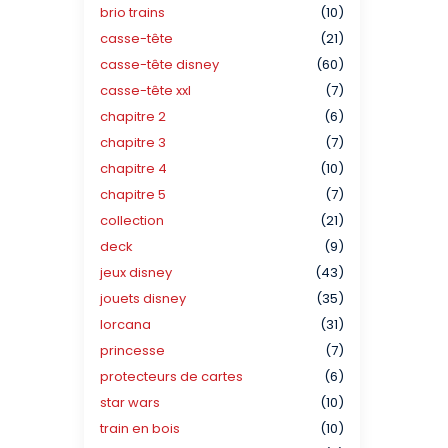
brio trains
(10)
casse-tête
(21)
casse-tête disney
(60)
casse-tête xxl
(7)
chapitre 2
(6)
chapitre 3
(7)
chapitre 4
(10)
chapitre 5
(7)
collection
(21)
deck
(9)
jeux disney
(43)
jouets disney
(35)
lorcana
(31)
princesse
(7)
protecteurs de cartes
(6)
star wars
(10)
train en bois
(10)