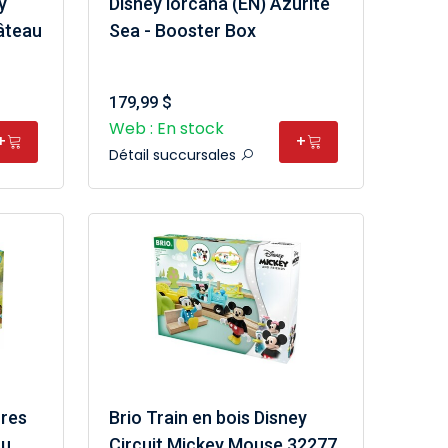
y
Disney lorcana (EN) Azurite
âteau
Sea - Booster Box
179,99 $
Web : En stock
+
+
Détail succursales
res
Brio Train en bois Disney
au
Circuit Mickey Mouse 32277