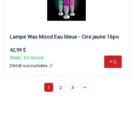
Lampe Wax Mood Eau bleue - Cire jaune 16po
42,99 $
Web : En stock
+
Détail succursales
1
2
3