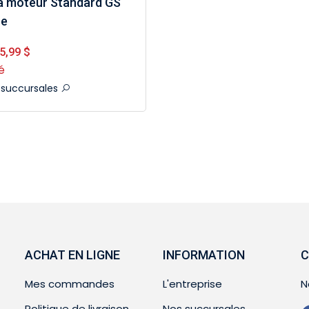
a moteur Standard GS
ne
5,99 $
é
l succursales
ACHAT EN LIGNE
INFORMATION
C
Mes commandes
L'entreprise
N
Politique de livraison
Nos succursales