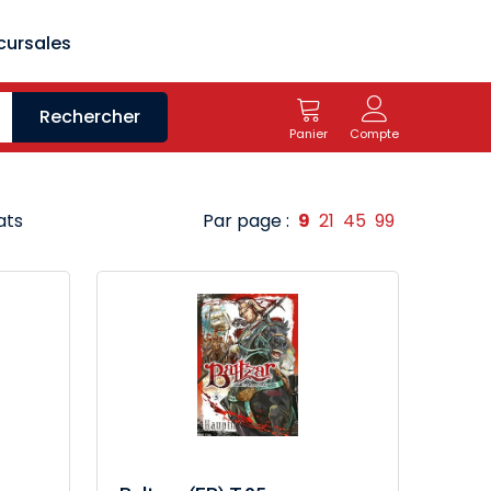
cursales
Rechercher
Panier
Compte
ats
Par page :
9
21
45
99