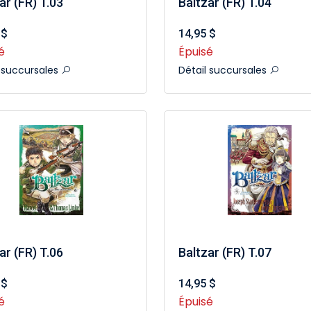
ar (FR) T.03
Baltzar (FR) T.04
 $
14,95 $
é
Épuisé
l succursales
Détail succursales
ar (FR) T.06
Baltzar (FR) T.07
 $
14,95 $
é
Épuisé