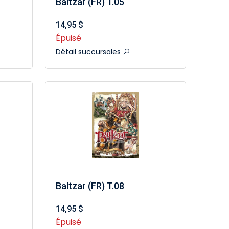
Baltzar (FR) T.05
14,95 $
Épuisé
Détail succursales
Baltzar (FR) T.08
14,95 $
Épuisé