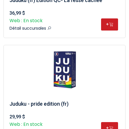
Juduku (fr) Edition QC- La fesse cachée
36,99 $
Web : En stock
+
Détail succursales
Juduku - pride edition (fr)
29,99 $
Web : En stock
+