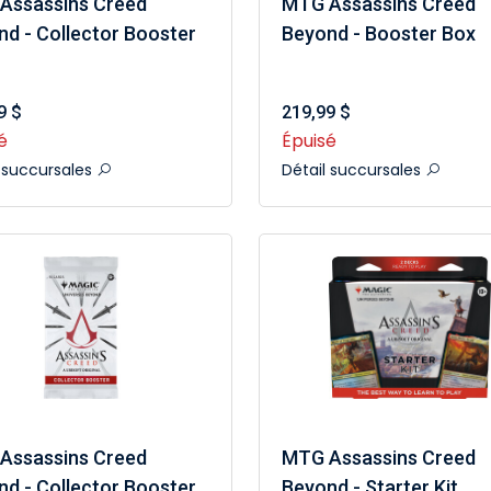
Assassins Creed
MTG Assassins Creed
d - Collector Booster
Beyond - Booster Box
9 $
219,99 $
é
Épuisé
l succursales
Détail succursales
Assassins Creed
MTG Assassins Creed
d - Collector Booster
Beyond - Starter Kit