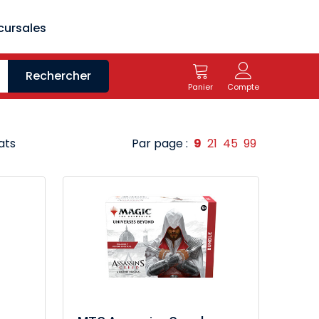
cursales
Rechercher
Panier
Compte
ats
Par page :
9
21
45
99