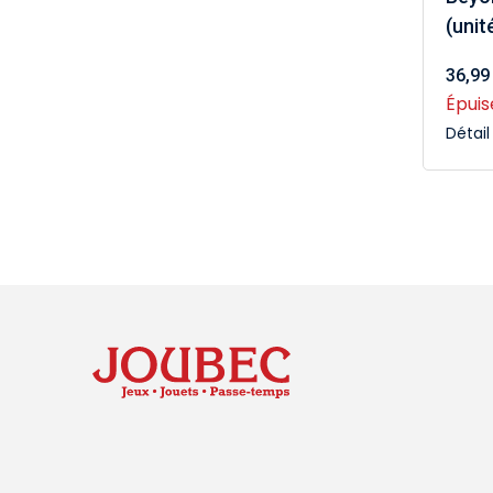
(unit
36,99
Épuis
Détai