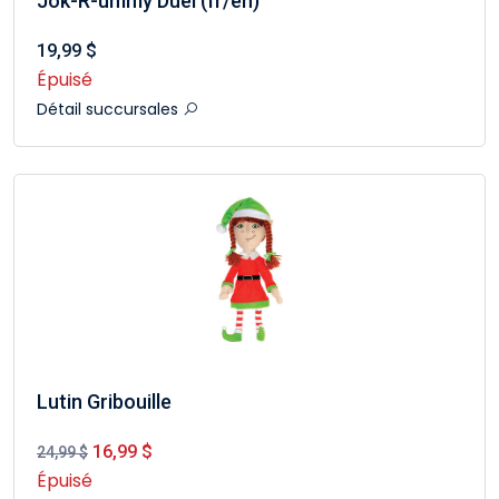
Jok-R-ummy Duel (fr/en)
19,99 $
Épuisé
Détail succursales
Lutin Gribouille
16,99 $
24,99 $
Épuisé