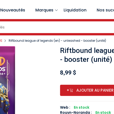
Nouveautés
Marques
Liquidation
Nos suc
DS
Riftbound league of legends (en) - unleashed - booster (unité)
Riftbound league
- booster (unité)
8,99 $
+
AJOUTER AU PANIER
Web :
En stock
Rouyn-Noranda
:
En stock